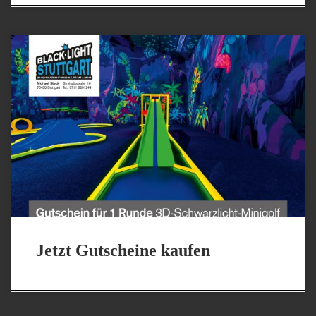
Das perfekte Geschenk für alle Anlässe: Unsere Gutscheine für
eine Runde Minigolf Gutschein für 1 Runde 3D-Schwarzlicht-
Minigolf Gutscheine können Sie bei uns vor Ort erwerben.
Alternativ können Sie die Gutscheine auch direkt hier
(info@blacklight-stuttgart.de) bestellen. Bitte beachten Sie, dass
wir bei einer Online-Bestellung eine Kostenpauschale von 2,00
Euro erheben müssen. Geben Sie […]
Jetzt Gutscheine kaufen