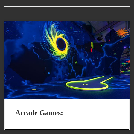
Wir erweitern ständig unsere Unterhaltungsautomaten! Im
Programm: Siehe hierzu auch Bilder in der Sparte Arcade Games
Laserparcours und Light-Jumper (Top-Games) 3x Airhockey 1x
Basketballer 1x Schwarzlichtkicker 1x Crazy Light Reaktionsspiel
2x Boxautomat 1x Combo-Boxautomat (Kicker und Boxer) 1x
Fun4Four 1x Cliffhanger 1x Pacman Retro (mit 60 verschiedenen
Spielen drauf) 1x […]
Arcade Games: