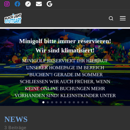
Zum Inhalt springen
Search
Me
Minigolf bitte immer reservieren!
Wir sind klimatisiert!
MINIGOLF RESERVIERT IHR HIER AUF
UNSERER HOMEPAGE IM BEREICH
"BUCHEN"! GERADE IM SOMMER
SCHLIESSEN WIR AUCH FRÜHER, WENN K
EINE ONLINE BUCHUNGEN MEHR V
ORHANDEN SIND! KLEINSTKINDER UNTER 5
JAHREN HABEN BEI UNS KEINEN ZUTRITT!
JETZT BUCHEN!
NEWS
3 Beiträge